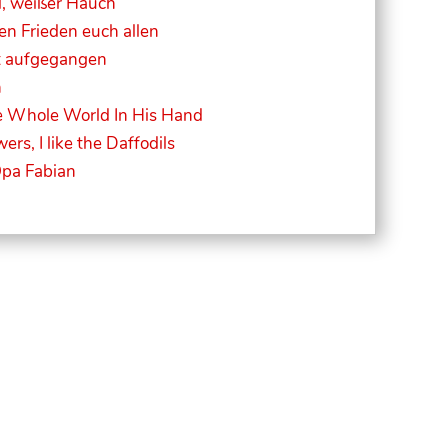
l, weißer Hauch
n Frieden euch allen
t aufgegangen
n
e Whole World In His Hand
wers, I like the Daffodils
pa Fabian