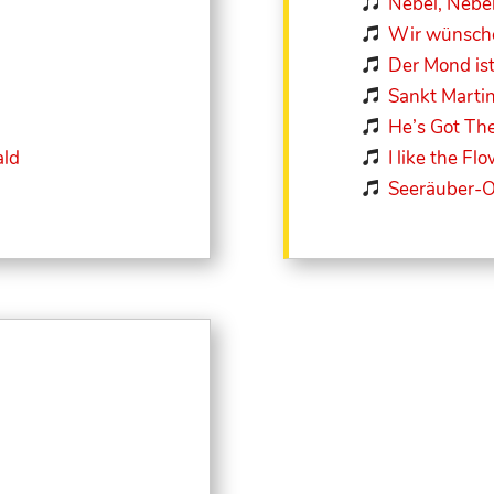
Nebel, Nebe

Wir wünsche

Der Mond is

Sankt Marti

He’s Got Th

ald
I like the Flo

Seeräuber-O
