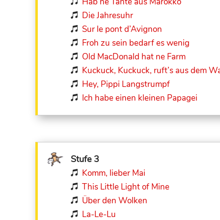
Hab ne Tante aus Marokko

Die Jahresuhr

Sur le pont d’Avignon

Froh zu sein bedarf es wenig

Old MacDonald hat ne Farm

Kuckuck, Kuckuck, ruft’s aus dem W

Hey, Pippi Langstrumpf

Ich habe einen kleinen Papagei

Stufe 3
Komm, lieber Mai

This Little Light of Mine

Über den Wolken

La-Le-Lu
