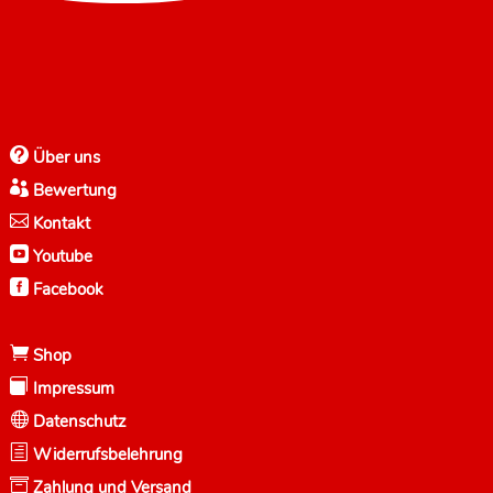

Über uns

Bewertung

Kontakt

Youtube

Facebook

Shop

Impressum

Datenschutz
h
Widerrufsbelehrung

Zahlung und Versand