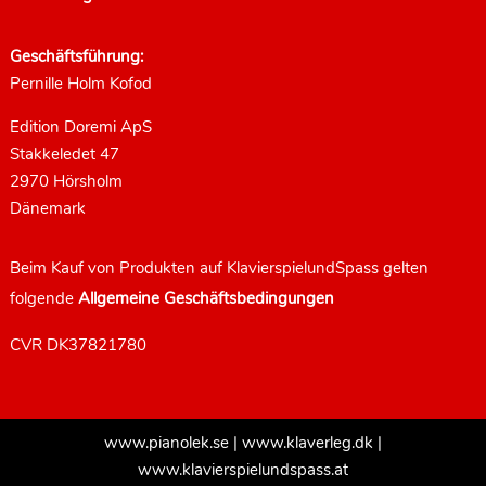
Geschäftsführung:
Pernille Holm Kofod
Edition Doremi ApS
Stakkeledet 47
2970 Hörsholm
Dänemark
Beim Kauf von Produkten auf KlavierspielundSpass gelten
folgende
Allgemeine Geschäftsbedingungen
CVR DK37821780
www.pianolek.se
|
www.klaverleg.dk
|
www.klavierspielundspass.at